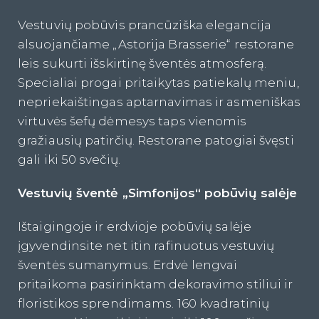
Vestuvių pobūvis prancūziška elegancija
alsuojančiame „Astorija Brasserie“ restorane
leis sukurti išskirtinę šventės atmosferą.
Specialiai progai pritaikytas patiekalų meniu,
nepriekaištingas aptarnavimas ir asmeniškas
virtuvės šefų dėmesys taps vienomis
gražiausių patirčių. Restorane patogiai švęsti
gali iki 50 svečių.
Vestuvių šventė „Simfonijos“ pobūvių salė
je
Ištaigingoje ir erdvioje pobūvių salėje
įgyvendinsite net itin rafinuotus vestuvių
šventės sumanymus. Erdvė lengvai
pritaikoma pasirinktam dekoravimo stiliui ir
floristikos sprendimams. 160 kvadratinių