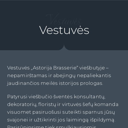
Vestuvės
Vestuvės
Vestuvės „Astorija Brasserie“ viešbutyje –
nepamirštamas ir abejingų nepaliekantis
jaudinančios meilės istorijos prologas.
Patyrusi viešbučio šventės konsultantų,
dekoratorių, floristų ir virtuvės šefų komanda
visuomet pasiruošusi suteikti sparnus jūsų
svajonei ir užtikrinti jos laimingą išpildymą.
Pasirūpinsime tiek smulkiausiomis