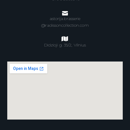
astorija.brasserie
@radissoncollection.com
Didzioji g. 35/2, Vilnius