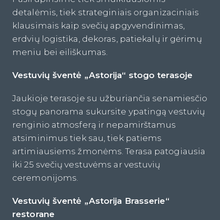
detalėmis, tiek strateginiais organizaciniais
klausimais kaip svečių apgyvendinimas,
erdvių logistika, dekoras, patiekalų ir gėrimų
meniu bei eiliškumas.
Vestuvių šventė „Astorij
a
“
stogo
terasoje
Jaukioje terasoje su užburiančia senamiesčio
stogų panorama sukursite ypatingą vestuvių
renginio atmosferą ir nepamirštamus
atsiminimus tiek sau, tiek patiems
artimiausiems žmonėms. Terasa patogiausia
iki 25 svečių vestuvėms ar vestuvių
ceremonijoms.
Vestuvių šventė „Astorija Brasserie“
restorane