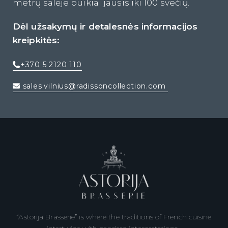
metrų salėje puikiai jausis iki 100 svečių.
Dėl užsakymų ir detalesnės informacijos
kreipkitės:
+370 5 2120 110
sales.vilnius@radissoncollection.com
“Astorija Brasserie” is where the traditions of French cuisine