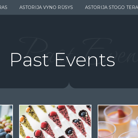
RAS
ASTORIJA VYNO RŪSYS
ASTORIJA STOGO TER
Past Even
Past Events