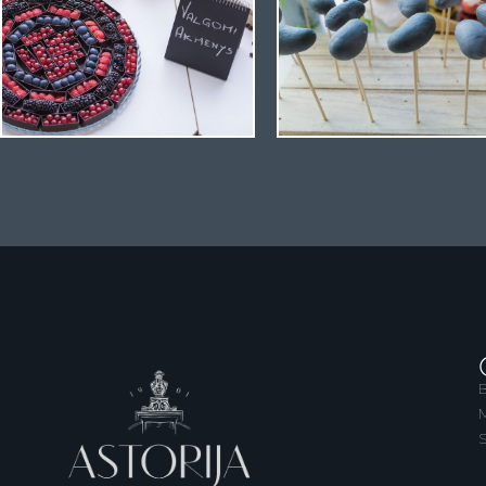
B
M
S