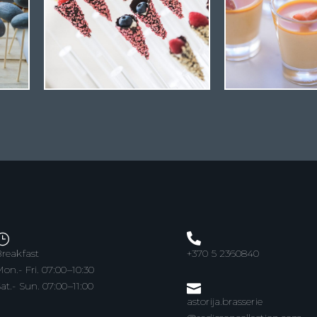
reakfast
+370 5 2360840
on.- Fri. 07:00–10:30
at.- Sun. 07:00–11:00
astorija.brasserie